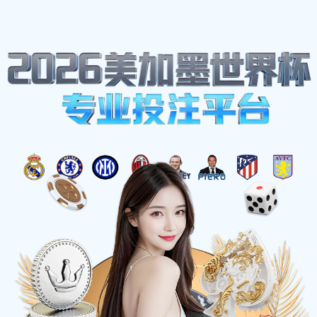
世界杯官网
世界杯官网
连接全球足
球狂欢
世界杯官网以美加墨为核心，提供1080p高清直
播、实时比分推送、深度赛事数据预测及全球球迷
社区服务。实时追踪FIFA World Cup 2026每一个精
彩瞬间。