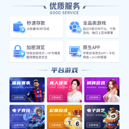
⚡
闪电比分
毫秒级数据同步，提供进球、红黄牌、点球等关键事件
的实时弹窗提醒。
📺
高清直播