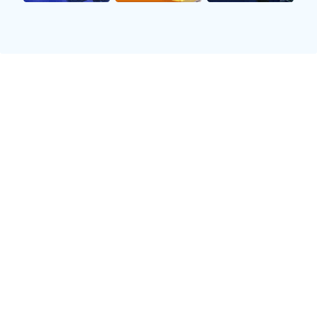
1080p/60帧超清流媒体，多信号源切换，为您呈现零延
迟的观赛体验。
📊
深度数据
覆盖xG预期进球、球员热区图、历史交锋记录及全维度
实时控球率分析。